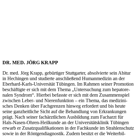
DR. MED. JÖRG KRAPP
Dr. med. Jörg Krapp, gebür­tiger Stutt­garter, absol­vierte sein Abitur
in Hechingen und studierte anschließend Human­me­dizin an der
Eberhard-Karls-Univer­sität Tübingen. Im Rahmen seiner Promotion
beschäf­tigte er sich mit dem Thema „Untersuchung zum hepato­re­
nalen Syndrom“. Hierbei befasste er sich mit dem Zusam­men­spiel
zwischen Leber- und Nieren­funktion – ein Thema, das medizi­ni­
sches Denken über Fachgrenzen hinweg erfordert und bis heute
seine ganzheit­liche Sicht auf die Behandlung von Erkran­kungen
prägt. Nach seiner fachärzt­lichen Ausbildung zum Facharzt für
Hals-Nasen-Ohren-Heilkunde an der Univer­si­täts­klinik Tübingen
erwarb er Zusatz­qua­li­fi­ka­tionen in der Fachkunde im Strah­len­schutz
sowie in der Röntgen­dia­gnostik. Zudem besitzt er die Weiter­bil­