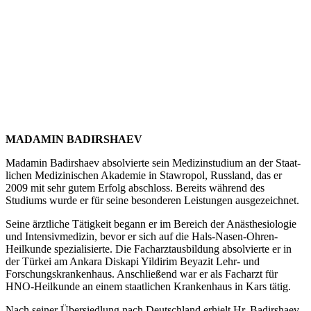
MADAMIN BADIR­SHAEV
Madamin Badir­shaev absol­vierte sein Medizin­studium an der Staat­
lichen Medizi­ni­schen Akademie in Stawropol, Russland, das er
2009 mit sehr gutem Erfolg abschloss. Bereits während des
Studiums wurde er für seine beson­deren Leistungen ausge­zeichnet.
Seine ärztliche Tätigkeit begann er im Bereich der Anästhe­sio­logie
und Inten­siv­me­dizin, bevor er sich auf die Hals-Nasen-Ohren-
Heilkunde spezia­li­sierte. Die Facharzt­aus­bildung absol­vierte er in
der Türkei am Ankara Diskapi Yildirim Beyazit Lehr- und
Forschungs­kran­kenhaus. Anschließend war er als Facharzt für
HNO-Heilkunde an einem staat­lichen Krankenhaus in Kars tätig.
Nach seiner Übersiedlung nach Deutschland erhielt Hr. Badir­shaev