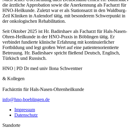
die ärztliche Appro­bation sowie die Anerkennung als Facharzt für
HNO-Heilkunde. Zuletzt war er als Stati­onsarzt in den Waldburg-
Zeil Kliniken in Aulendorf tätig, mit beson­derem Schwer­punkt in
der onkolo­gi­schen Rehabi­li­tation.
Seit Oktober 2025 ist Hr. Badir­shaev als Facharzt für Hals-Nasen-
Ohren-Heilkunde in der HNO-Praxis in Böblingen tätig. Er
verbindet fundierte klinische Erfahrung mit konti­nu­ier­licher
Fortbildung und legt großen Wert auf eine patien­ten­ori­en­tierte
Betreuung. Hr. Badir­shaev spricht fließend Deutsch, Englisch,
Türkisch und Russisch.
HNO | PD Dr med univ Ilona Schwentner
& Kollegen
Fachärztin für Hals-Nasen-Ohren­heil­kunde
info@hno-boeblingen.de
Impressum
Datenschutz
Standorte