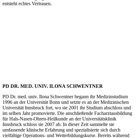
entsteht echtes Vertrauen.
ROUTENPLANER
ÖFFNUNGSZEITEN
TAG
ÖFFNUNGSZEITEN
MONTAG
8.00–11.00 UHR | 15.00–17.00 UHR
DIENSTAG
8.00–11.00 UHR | 15.00–17.00 UHR
MITTWOCH
8.00–11.30 UHR
DONNERSTAG
8.00–11.00 UHR | 15.00–17.00 UHR
FREITAG
8.00–11.30 UHR
HERRENBERG
BAHNHOF­STRASSE 17
71083 HERRENBERG
T
07032 24288
ROUTENPLANER
PD DR. MED. UNIV. ILONA SCHWENTNER
ÖFFNUNGSZEITEN
PD Dr. med. univ. Ilona Schwentner begann ihr Medizin­studium
TAG
ÖFFNUNGSZEITEN
MONTAG
GESCHLOSSEN
1996 an der Univer­sität Bonn und setzte es an der Medizi­ni­schen
DIENSTAG
8.00–11.00 UHR | 15.00–17.00 UHR
Univer­sität Innsbruck fort, wo sie 2001 ihr Studium abschloss und
MITTWOCH
8.00–11:30 UHR
im selben Jahr promo­vierte. Die anschlie­ßende Facharzt­aus­bildung
DONNERSTAG
8.00–14:30 UHR
für Hals-Nasen-Ohren-Heilkunde an der Univer­si­täts­klinik
FREITAG
8.00–12.00 UHR
Innsbruck schloss sie 2007 ab. In dieser Zeit sammelte sie
umfassende klinische Erfahrung und spezia­li­sierte sich durch
vielfältige Opera­tions- und Weiter­bil­dungs­kurse. Bereits während