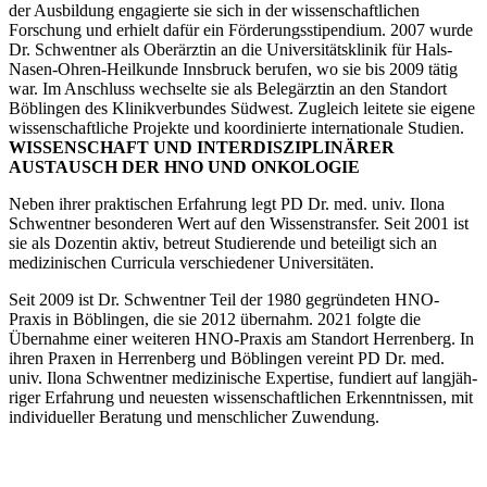
der Ausbildung engagierte sie sich in der wissen­schaft­lichen
Forschung und erhielt dafür ein Förde­rungs­sti­pendium. 2007 wurde
Dr. Schwentner als Oberärztin an die Univer­si­täts­klinik für Hals-
Nasen-Ohren-Heilkunde Innsbruck berufen, wo sie bis 2009 tätig
war. Im Anschluss wechselte sie als Beleg­ärztin an den Standort
Böblingen des Klinik­ver­bundes Südwest. Zugleich leitete sie eigene
wissen­schaft­liche Projekte und koordi­nierte inter­na­tionale Studien.
WISSEN­SCHAFT UND INTER­DIS­ZI­PLI­NÄRER
AUSTAUSCH DER HNO UND ONKOLOGIE
Neben ihrer prakti­schen Erfahrung legt PD Dr. med. univ. Ilona
Schwentner beson­deren Wert auf den Wissens­transfer. Seit 2001 ist
sie als Dozentin aktiv, betreut Studie­rende und beteiligt sich an
medizi­ni­schen Curricula verschie­dener Univer­si­täten.
Seit 2009 ist Dr. Schwentner Teil der 1980 gegrün­deten HNO-
Praxis in Böblingen, die sie 2012 übernahm. 2021 folgte die
Übernahme einer weiteren HNO-Praxis am Standort Herrenberg. In
ihren Praxen in Herrenberg und Böblingen vereint PD Dr. med.
univ. Ilona Schwentner medizi­nische Expertise, fundiert auf langjäh­
riger Erfahrung und neuesten wissen­schaft­lichen Erkennt­nissen, mit
indivi­du­eller Beratung und mensch­licher Zuwendung.