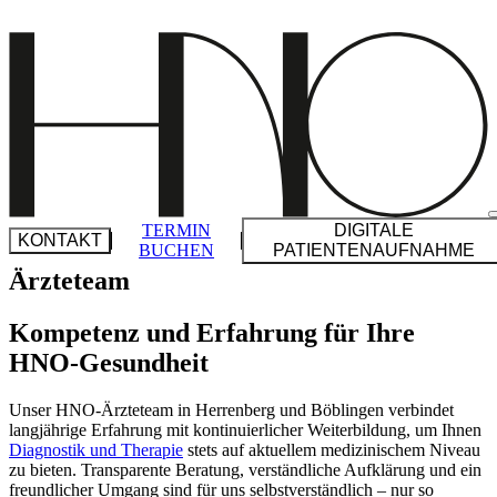
Zu
Inhalt
springen
TERMIN
DIGITALE
KONTAKT
BUCHEN
PATIENTENAUFNAHME
Ärzteteam
Kompetenz und Erfahrung für Ihre
HNO-Gesundheit
BÖBLINGEN
Unser HNO-Ärzteteam in Herrenberg und Böblingen verbindet
POSTSTRASSE 6
langjährige Erfahrung mit konti­nu­ier­licher Weiter­bildung, um Ihnen
71032 BÖBLINGEN
Diagnostik und Therapie
stets auf aktuellem medizi­ni­schem Niveau
T
07031 221100
zu bieten. Trans­pa­rente Beratung, verständ­liche Aufklärung und ein
F
07031 226525
freund­licher Umgang sind für uns selbst­ver­ständlich – nur so