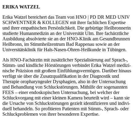
ERIKA WATZEL
Erika Watzel berei­chert das Team von HNO | PD DR MED UNIV
SCHWENTNER & KOLLEGEN mit ihrer fachlichen Expertise
und ihrer empathi­schen Persön­lichkeit. Die gebürtige Heilbron­nerin
studierte Human­me­dizin an der Univer­sität Ulm. Ihre fachärzt­liche
Ausbildung absol­vierte sie an der HNO-Klinik am Gesund­brunnen
Heilbronn, im Stimm­heil­zentrum Bad Rappenau sowie an der
Univer­si­täts­klinik für Hals-Nasen-Ohren-Heilkunde in Tübingen.
Als HNO-Fachärztin mit zusätz­licher Spezia­li­sierung auf Sprach‑,
Stimm- und kindliche Hörstö­rungen verbindet Erika Watzel medizi­
nische Präzision mit großem Einfüh­lungs­ver­mögen. Darüber hinaus
verfügt sie über die Zusatz­qua­li­fi­kation in der Diagnostik und
Therapie oropha­ryn­gealer Dysphagien, also in der Untersuchung
und Behandlung von Schluck­störungen. Mithilfe der sogenannten
FEES – einer endosko­pi­schen Untersuchung, bei welcher der
Schluck­vorgang mit einer kleinen Kamera beurteilt wird – kann sie
die Ursache von Schluck­störungen gezielt identi­fi­zieren und indivi­
duell behandeln. So profi­tieren Patienten mit Stimm‑, Sprach- oder
Schluck­pro­blemen von ihrer beson­deren Expertise.