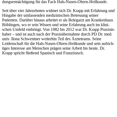
dungs­er­mäch­tigung für das Fach Hals-Nasen-Ohren-Heilkunde.
Seit über vier Jahrzehnten widmet sich Dr. Krapp mit Erfahrung und
Hingabe der umfas­senden medizi­ni­schen Betreuung seiner
Patienten. Darüber hinaus arbeitet er als Belegarzt am Krankenhaus
Böblingen, wo er sein Wissen und seine Erfahrung auch im klini­
schen Umfeld einbringt. Von 1982 bis 2012 war Dr. Krapp Praxis­in­
haber – und ist auch nach der Praxis­über­nahme durch PD Dr. med.
univ. Ilona Schwentner weiterhin Teil des Ärzte­teams. Seine
Leiden­schaft für die Hals-Nasen-Ohren-Heilkunde und sein aufrich­
tiges Interesse am Menschen prägen seine Arbeit bis heute. Dr.
Krapp spricht fließend Spanisch und Franzö­sisch.