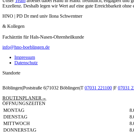
Unser
Team
arbeitet dabei Hand in Hand: freundlich, engagiert und gu
Exzellenz. Deshalb legen wir Wert auf eine gute Erreich­barkeit ohne
HNO | PD Dr med univ Ilona Schwentner
& Kollegen
Fachärztin für Hals-Nasen-Ohren­heil­kunde
info@hno-boeblingen.de
Impressum
Datenschutz
Standorte
Böblingen
Poststraße 6
71032 Böblingen
T
07031 221100
F
07031 2
ROUTENPLANER
ÖFFNUNGSZEITEN
TAG
ÖFFNUNGSZEITEN
MONTAG
8.
DIENSTAG
8.
MITTWOCH
8
DONNERSTAG
8.