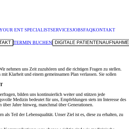
YOUR ENT SPECIALIST
SERVICES
JOBS
FAQ
KONTAKT
TAKT
TERMIN BUCHEN
DIGITALE PATIENTENAUFNAHME
E
OPERATIVE EINGRIFFE
NASEN­MUSCHEL­VERKLEINERUNG
NASEN­­­SCHEI­DEWAND-OP
MANDEL­VERKLEINERUNG
CK­
OHREN­KORREKTUR
hmen uns Zeit zuzuhören und die richtigen Fragen zu stellen.
rn mit Klarheit und einem gemein­samen Plan verlassen. Sie sollen
SCHNARCH­DIAGNOSTIK & SCHLAF­APNOE
INGEN
POSTSTRASSE 6
71032 BÖBLINGEN
T
07031 221100
KOMPLEMENTÄR­MEDIZIN
ET
1 226525
INFUSIONS­THERAPIEN
TAUGLICHKEITS­UNTER­SUCHUNGEN
fragen, bilden uns konti­nu­ierlich weiter und stützen jede
ENPLANER
FALTEN­BEHANDLUNG
s­volle Medizin bedeutet für uns, Empfeh­lungen stets im Interesse des
UNGSZEITEN
OHRLOCH­STECHEN BEI KINDERN
ien über Jahre hinweg, manchmal über Genera­tionen.
ÖFFNUNGSZEITEN
TAG
8.00–11.00 UHR | 15.00–17.00 UHR
 der Lebens­qua­lität. Unser Ziel ist es, diese zu erhalten, zu
STAG
8.00–11.00 UHR | 15.00–17.00 UHR
TWOCH
8.00–11.30 UHR
NERSTAG
8.00–11.00 UHR | 15.00–17.00 UHR