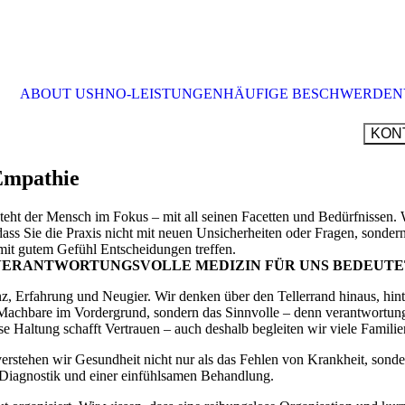
ABOUT US
HNO-LEISTUNGEN
HÄUFIGE BESCHWERDEN
KON
UMFASSENDE DIAGNOSTIK & THERAPI
HNO FÜR KINDER
Empathie
HÖRDIAGNOSTIK | HÖRTESTS
ENDOSKOPIE & STROBOSKOPIE
PHONIATRIE | UNTERSUCHUNG SCHLU
ch im Fokus – mit all seinen Facetten und Bedürf­nissen. Wir ne
STÖRUNGEN
 dass Sie die Praxis nicht mit neuen Unsicher­heiten oder Fragen, sonde
GLEICHGEWICHTS­PRÜFUNG
it gutem Gefühl Entschei­dungen treffen.
BÖBL
ALLERGIEN
VERANT­WOR­TUNGS­VOLLE MEDIZIN FÜR UNS BEDEUT
F
0703
DIAGNOSTIK & ABKLÄRUNG STILLER
REFLUX
, Erfahrung und Neugier. Wir denken über den Tellerrand hinaus, hinter­
ROUT
Machbare im Vorder­grund, sondern das Sinnvolle – denn verant­wor­tung
ÖFFN
iese Haltung schafft Vertrauen – auch deshalb begleiten wir viele Famil
TAG
MON
sundheit nicht nur als das Fehlen von Krankheit, sondern als Teil
DIEN
ser Diagnostik und einer einfühl­samen Behandlung.
MIT
DON