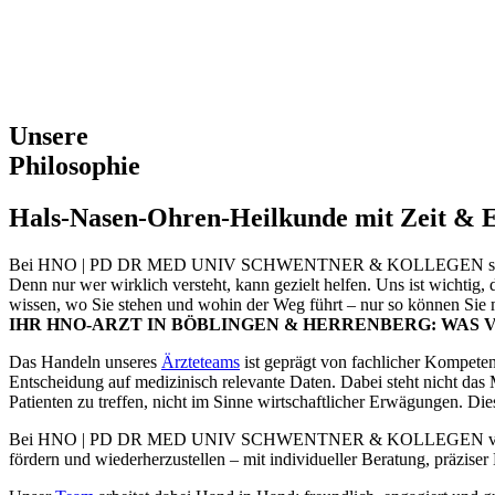
Zu
Inhalt
springen
Unsere
Philosophie
Hals-Nasen-Ohren-Heilkunde mit Zeit & 
Bei HNO | PD DR MED UNIV SCHWENTNER & KOLLEGEN steht der Mens
Denn nur wer wirklich versteht, kann gezielt helfen. Uns ist wichtig,
wissen, wo Sie stehen und wohin der Weg führt – nur so können Sie m
IHR HNO-ARZT IN BÖBLINGEN & HERRENBERG: WAS 
Das Handeln unseres
Ärzte­teams
ist geprägt von fachlicher Kompetenz
Entscheidung auf medizi­nisch relevante Daten. Dabei steht nicht das 
Patienten zu treffen, nicht im Sinne wirtschaft­licher Erwägungen. D
Bei HNO | PD DR MED UNIV SCHWENTNER & KOLLEGEN verstehen wir Ge
fördern und wieder­her­zu­stellen – mit indivi­du­eller Beratung, präzi