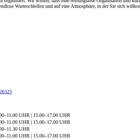
t organi­siert. Wir wissen, dass eine reibungslose Organi­sation und ku
FREI
 endlose Warte­schleifen und auf eine Atmosphäre, in der Sie sich will
HERR
T
0703
ROUT
ÖFFN
TAG
MON
DIEN
MIT
DON
FREI
26525
00–11.00 UHR | 15.00–17.00 UHR
00–11.00 UHR | 15.00–17.00 UHR
.00–11.30 UHR
00–11.00 UHR | 15.00–17.00 UHR