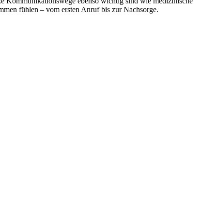
rze Kommu­ni­ka­ti­onswege ebenso wichtig sind wie medizi­nische
TAG
8.00–11.30 UHR
kommen fühlen – vom ersten Anruf bis zur Nachsorge.
ENBERG
BAHNHOF­STRASSE 17
71083 HERRENBERG
2 24288
ENPLANER
UNGSZEITEN
ÖFFNUNGSZEITEN
TAG
GESCHLOSSEN
STAG
8.00–11.00 UHR | 15.00–17.00 UHR
TWOCH
8.00–11:30 UHR
NERSTAG
8.00–14:30 UHR
TAG
8.00–12.00 UHR