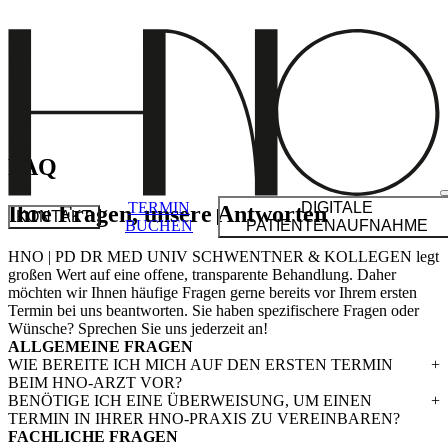
Zu
Inhalt
springen
FAQ
TERMIN
DIGITALE
Ihre Fragen, unsere Antworten
KONTAKT
BUCHEN
PATIENTENAUFNAHME
HNO | PD DR MED UNIV SCHWENTNER & KOLLEGEN legt
großen Wert auf eine offene, trans­pa­rente Behandlung. Daher
möchten wir Ihnen häufige Fragen gerne bereits vor Ihrem ersten
Termin bei uns beant­worten. Sie haben spezi­fi­schere Fragen oder
Wünsche? Sprechen Sie uns jederzeit an!
ALLGE­MEINE FRAGEN
BÖBLINGEN
WIE BEREITE ICH MICH AUF DEN ERSTEN TERMIN
POSTSTRASSE 6
BEIM HNO-ARZT VOR?
71032 BÖBLINGEN
BENÖTIGE ICH EINE ÜBERWEISUNG, UM EINEN
T
07031 221100
TERMIN IN IHRER HNO-PRAXIS ZU VEREINBAREN?
F
07031 226525
FACHLICHE FRAGEN