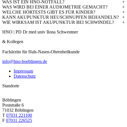
WAS IST EIN HNO-NOTFALL?
ROUTENPLANER
WAS WIRD BEI EINER AUDIO­METRIE GEMACHT?
ÖFFNUNGSZEITEN
WELCHE HÖRTESTS GIBT ES FÜR KINDER?
KANN AKUPUNKTUR HEUSCHNUPFEN BEHANDELN?
TAG
ÖFFNUNGSZEITEN
MONTAG
8.00–11.00 UHR | 15.00–17.00 UHR
WIE WIRKSAM IST AKUPUNKTUR BEI SCHWINDEL?
DIENSTAG
8.00–11.00 UHR | 15.00–17.00 UHR
MITTWOCH
8.00–11.30 UHR
HNO | PD Dr med univ Ilona Schwentner
DONNERSTAG
8.00–11.00 UHR | 15.00–17.00 UHR
& Kollegen
FREITAG
8.00–11.30 UHR
Fachärztin für Hals-Nasen-Ohren­heil­kunde
HERRENBERG
BAHNHOF­STRASSE 17
info@hno-boeblingen.de
71083 HERRENBERG
T
07032 24288
Impressum
Datenschutz
ROUTENPLANER
ÖFFNUNGSZEITEN
Standorte
TAG
ÖFFNUNGSZEITEN
MONTAG
GESCHLOSSEN
DIENSTAG
8.00–11.00 UHR | 15.00–17.00 UHR
Böblingen
MITTWOCH
8.00–11:30 UHR
Poststraße 6
DONNERSTAG
8.00–14:30 UHR
71032 Böblingen
FREITAG
8.00–12.00 UHR
T
07031 221100
F
07031 226525