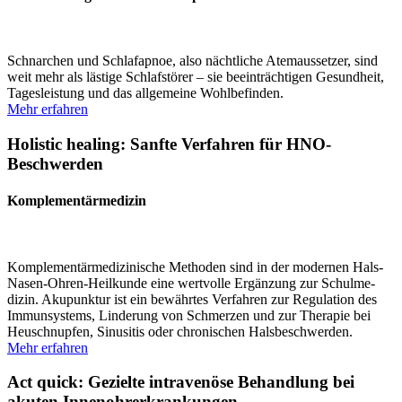
Schnarchen und Schlaf­apnoe, also nächt­liche Atemaus­setzer, sind
weit mehr als lästige Schlaf­störer – sie beein­träch­tigen Gesundheit,
Tages­leistung und das allge­meine Wohlbe­finden.
Mehr erfahren
Holistic healing: Sanfte Verfahren für HNO-
Beschwerden
Komplementär­medizin
Komple­men­tär­me­di­zi­nische Methoden sind in der modernen Hals-
Nasen-Ohren-Heilkunde eine wertvolle Ergänzung zur Schul­me­
dizin. Akupunktur ist ein bewährtes Verfahren zur Regulation des
Immun­systems, Linderung von Schmerzen und zur Therapie bei
Heuschnupfen, Sinusitis oder chroni­schen Halsbe­schwerden.
Mehr erfahren
Act quick: Gezielte intra­venöse Behandlung bei
akuten Innen­oh­r­er­kran­kungen