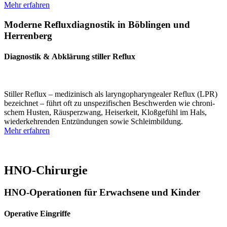
Mehr erfahren
Moderne Reflux­dia­gnostik in Böblingen und
Herrenberg
Diagnostik & Abklärung stiller Reflux
Stiller Reflux – medizi­nisch als laryn­go­pha­ryn­gealer Reflux (LPR)
bezeichnet – führt oft zu unspe­zi­fi­schen Beschwerden wie chroni­
schem Husten, Räusper­zwang, Heiserkeit, Kloßgefühl im Hals,
wieder­keh­renden Entzün­dungen sowie Schleim­bildung.
Mehr erfahren
HNO-Chirurgie
HNO-Opera­­tionen für Erwachsene und Kinder
Operative Eingriffe