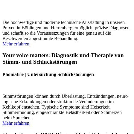
Die hochwertige und moderne technische Ausstattung in unseren
Praxen in Böblingen und Herrenberg ermög­licht präzise Diagnosen
und schafft so die Voraus­set­zungen für eine genau auf die
Beschwerden abgestimmte Behandlung.
Mehr erfahren
Your voice matters: Diagnostik und Therapie von
Stimm- und Schluck­störungen
Phoniatrie | Untersuchung Schluck­störungen
Stimm­stö­rungen können durch Überlastung, Entzün­dungen, neuro­
lo­gische Erkran­kungen oder struk­tu­relle Verän­de­rungen im
Kehlkopf entstehen. Typische Symptome sind Heiserkeit,
Stimmermüdung, einge­schränkte Belast­barkeit oder Schmerzen
beim Sprechen.
Mehr erfahren