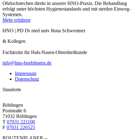
Ohrloch­stechen direkt in unserer HNO-Praxis. Die Behandlung
erfolgt unter höchsten Hygie­ne­stan­dards und mit sterilen Einweg-
Systemen.
Mehr erfahren
HNO | PD Dr med univ Ilona Schwentner
& Kollegen
Fachärztin für Hals-Nasen-Ohren­heil­kunde
info@hno-boeblingen.de
Impressum
Datenschutz
Standorte
Böblingen
Poststraße 6
71032 Böblingen
T
07031 221100
F
07031 226525
ROUTENPLANER