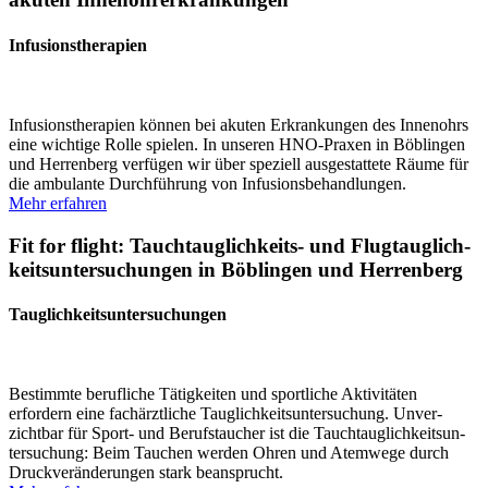
Infusions­therapien
Infusions­therapien können bei akuten Erkran­kungen des Innenohrs
eine wichtige Rolle spielen. In unseren HNO-Praxen in Böblingen
und Herrenberg verfügen wir über speziell ausge­stattete Räume für
die ambulante Durch­führung von Infusi­ons­be­hand­lungen.
Mehr erfahren
Fit for flight: Tauch­­tau­g­­lich­keits- und Flugtaug­lich­
keits­un­ter­su­chungen in Böblingen und Herrenberg
Tauglichkeits­unter­suchungen
Bestimmte beruf­liche Tätig­keiten und sport­liche Aktivi­täten
erfordern eine fachärzt­liche Tauglich­keits­un­ter­su­chung. Unver­
zichtbar für Sport- und Berufs­taucher ist die Tauch­taug­lich­keits­un­
ter­su­chung: Beim Tauchen werden Ohren und Atemwege durch
Druck­ver­än­de­rungen stark beansprucht.