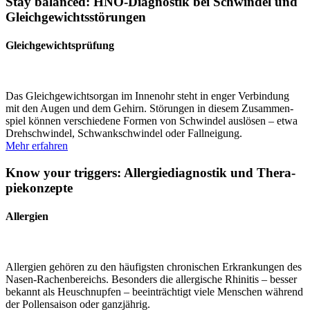
Stay balanced: HNO-Diagnostik bei Schwindel und
Gleich­ge­wichts­stö­rungen
Gleichgewichts­prüfung
Das Gleich­ge­wichts­organ im Innenohr steht in enger Verbindung
mit den Augen und dem Gehirn. Störungen in diesem Zusam­men­
spiel können verschiedene Formen von Schwindel auslösen – etwa
Drehschwindel, Schwank­schwindel oder Fallneigung.
Mehr erfahren
Know your triggers: Aller­gie­dia­gnostik und Thera­
pie­kon­zepte
Allergien
Allergien gehören zu den häufigsten chroni­schen Erkran­kungen des
Nasen-Rachen­be­reichs. Besonders die aller­gische Rhinitis – besser
bekannt als Heuschnupfen – beein­trächtigt viele Menschen während
der Pollen­saison oder ganzjährig.