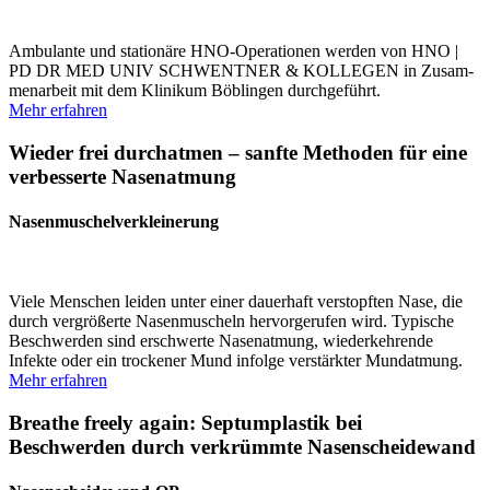
Ambulante und stationäre HNO-Opera­tionen werden von HNO |
PD DR MED UNIV SCHWENTNER & KOLLEGEN in Zusam­
men­arbeit mit dem Klinikum Böblingen durch­ge­führt.
Mehr erfahren
Wieder frei durch­atmen – sanfte Methoden für eine
verbes­serte Nasen­atmung
Nasen­muschel­verkleinerung
Viele Menschen leiden unter einer dauerhaft verstopften Nase, die
durch vergrö­ßerte Nasen­mu­scheln hervor­ge­rufen wird. Typische
Beschwerden sind erschwerte Nasen­atmung, wieder­keh­rende
Infekte oder ein trockener Mund infolge verstärkter Mundatmung.
Mehr erfahren
Breathe freely again: Septum­plastik bei
Beschwerden durch verkrümmte Nasen­scheidewand