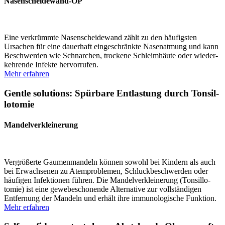
Nasen­­­schei­dewand-OP
Eine verkrümmte Nasen­scheidewand zählt zu den häufigsten
Ursachen für eine dauerhaft einge­schränkte Nasen­atmung und kann
Beschwerden wie Schnarchen, trockene Schleim­häute oder wieder­
keh­rende Infekte hervor­rufen.
Mehr erfahren
Gentle solutions: Spürbare Entlastung durch Tonsil­
lo­tomie
Mandel­verkleinerung
Vergrö­ßerte Gaumen­mandeln können sowohl bei Kindern als auch
bei Erwach­senen zu Atempro­blemen, Schluck­be­schwerden oder
häufigen Infek­tionen führen. Die Mandel­verkleinerung (Tonsil­lo­
tomie) ist eine gewebe­scho­nende Alter­native zur vollstän­digen
Entfernung der Mandeln und erhält ihre immuno­lo­gische Funktion.
Mehr erfahren