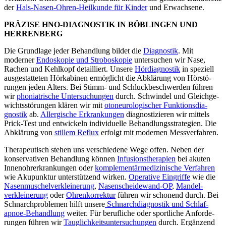
der
Hals-Nasen-Ohren-Heilkunde für Kinder
und Erwachsene.
ROUTENPLANER
ÖFFNUNGSZEITEN
PRÄZISE HNO-DIAGNOSTIK IN BÖBLINGEN UND
TAG
ÖFFNUNGSZEITEN
MONTAG
8.00–11.00 UHR | 15.00–17.00 UHR
HERRENBERG
DIENSTAG
8.00–11.00 UHR | 15.00–17.00 UHR
Die Grundlage jeder Behandlung bildet die
Diagnostik
. Mit
MITTWOCH
8.00–11.30 UHR
moderner
Endoskopie und Stroboskopie
unter­suchen wir Nase,
DONNERSTAG
8.00–11.00 UHR | 15.00–17.00 UHR
Rachen und Kehlkopf detail­liert. Unsere
Hördiagnostik
in speziell
FREITAG
8.00–11.30 UHR
ausge­stat­teten Hörka­binen ermög­licht die Abklärung von Hörstö­
rungen jeden Alters. Bei Stimm- und Schluck­be­schwerden führen
HERRENBERG
wir
phonia­trische Unter­su­chungen
durch. Schwindel und Gleich­ge­
BAHNHOF­STRASSE 17
wichts­stö­rungen klären wir mit
otoneu­ro­lo­gi­scher Funkti­ons­dia­
71083 HERRENBERG
gnostik
ab.
Aller­gische Erkran­kungen
diagnos­ti­zieren wir mittels
T
07032 24288
Prick-Test und entwi­ckeln indivi­duelle Behand­lungs­stra­tegien. Die
Abklärung von
stillem Reflux
erfolgt mit modernen Messver­fahren.
ROUTENPLANER
ÖFFNUNGSZEITEN
Thera­peu­tisch stehen uns verschiedene Wege offen. Neben der
konser­va­tiven Behandlung können
Infusions­therapien
bei akuten
TAG
ÖFFNUNGSZEITEN
MONTAG
GESCHLOSSEN
Innen­oh­r­er­kran­kungen oder
komple­men­tär­me­di­zi­nische Verfahren
DIENSTAG
8.00–11.00 UHR | 15.00–17.00 UHR
wie Akupunktur unter­stützend wirken.
Operative Eingriffe
wie die
MITTWOCH
8.00–11:30 UHR
Nasen­muschel­verkleinerung
,
Nasen­­­schei­dewand-OP
,
Mandel­
DONNERSTAG
8.00–14:30 UHR
verkleinerung
oder
Ohren­korrektur
führen wir schonend durch. Bei
FREITAG
8.00–12.00 UHR
Schnarch­pro­blemen hilft unsere
Schnarch­diagnostik und Schlaf­
apnoe-Behandlung
weiter. Für beruf­liche oder sport­liche Anfor­de­
rungen führen wir
Tauglichkeits­unter­suchungen
durch. Ergänzend