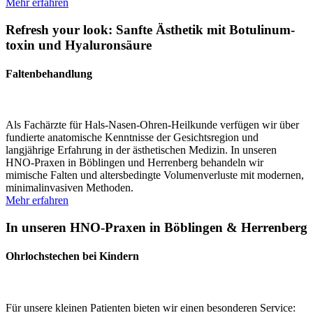
Mehr erfahren
Refresh your look: Sanfte Ästhetik mit Botuli­num­
toxin und Hyalu­ron­säure
Falten­behandlung
Als Fachärzte für Hals-Nasen-Ohren-Heilkunde verfügen wir über
fundierte anato­mische Kennt­nisse der Gesichts­region und
langjährige Erfahrung in der ästhe­ti­schen Medizin. In unseren
HNO-Praxen in Böblingen und Herrenberg behandeln wir
mimische Falten und alters­be­dingte Volumen­ver­luste mit modernen,
minimal­in­va­siven Methoden.
Mehr erfahren
In unseren HNO-Praxen in Böblingen & Herrenberg
Ohrloch­stechen bei Kindern
Für unsere kleinen Patienten bieten wir einen beson­deren Service: