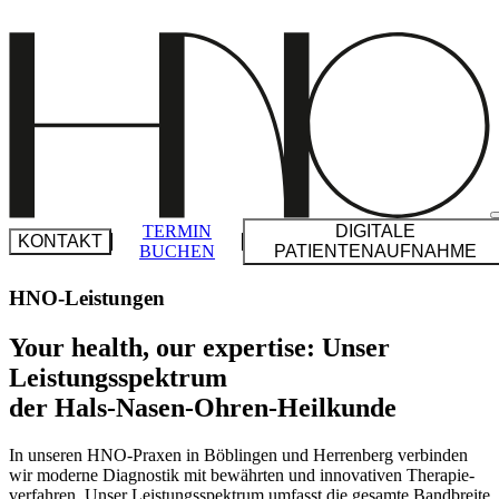
Zu
Inhalt
springen
TERMIN
DIGITALE
KONTAKT
BUCHEN
PATIENTENAUFNAHME
HNO-Leistungen
Your health, our expertise: Unser
Leistungs­spektrum
der Hals-Nasen-Ohren-Heilkunde
BÖBLINGEN
POSTSTRASSE 6
71032 BÖBLINGEN
In unseren HNO-Praxen in Böblingen und Herrenberg verbinden
T
07031 221100
wir moderne Diagnostik mit bewährten und innova­tiven Thera­pie­
F
07031 226525
ver­fahren. Unser Leistungs­spektrum umfasst die gesamte Bandbreite