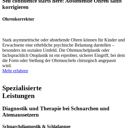
Self confi­dence starts here: Abste­hende Ohren sanft
korri­gieren
Ohren­korrektur
Stark asymme­trische oder abste­hende Ohren können für Kinder und
Erwachsene eine erheb­liche psychische Belastung darstellen –
besonders im sozialen Umfeld. Die Ohrmu­schel­plastik oder
fachsprachlich Otoplastik ist ein erprobter, sicherer Eingriff, bei dem
die Form oder Stellung der Ohrmu­scheln chirur­gisch angepasst
wird.
Mehr erfahren
Spezia­li­sierte
Leistungen
Diagnostik und Therapie bei Schnarchen und
Atemaus­setzern
Schnarch­diagnostik & Schlaf­apnoe