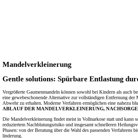
Zu
Inhalt
springen
Mandel­verkleinerung
Gentle solutions: Spürbare Entlastung durc
Vergrö­ßerte Gaumen­mandeln können sowohl bei Kindern als auch bei E
eine gewebe­scho­nende Alter­native zur vollstän­digen Entfernung de
Abwehr zu erhalten. Moderne Verfahren ermög­lichen eine nahezu blut
ABLAUF DER MANDEL­VERKLEINERUNG, NACHSORGE 
Die Mandel­verkleinerung findet meist in Vollnarkose statt und kann
reduziertem Nachblu­tungs­risiko und insgesamt schnel­leren Heilungs­
Phasen: von der Beratung über die Wahl des passenden Verfahrens bis z
lin­derung.