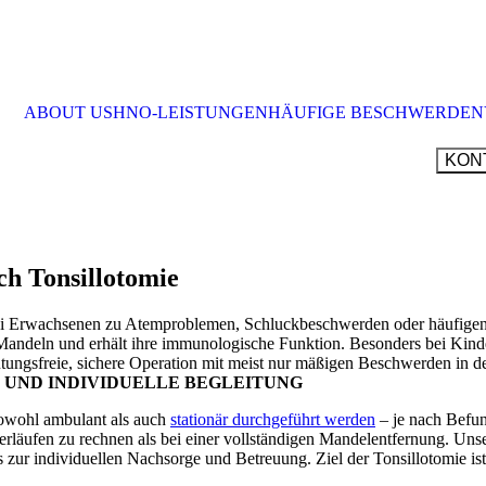
ABOUT US
HNO-LEISTUNGEN
HÄUFIGE BESCHWERDEN
KON
UMFASSENDE DIAGNOSTIK & THERAPI
HNO FÜR KINDER
HÖRDIAGNOSTIK | HÖRTESTS
ENDOSKOPIE & STROBOSKOPIE
PHONIATRIE | UNTERSUCHUNG SCHLU
h Tonsil­lo­tomie
STÖRUNGEN
GLEICHGEWICHTS­PRÜFUNG
BÖBL
ALLERGIEN
rwach­senen zu Atempro­blemen, Schluck­be­schwerden oder häufigen Inf
F
0703
DIAGNOSTIK & ABKLÄRUNG STILLER
r Mandeln und erhält ihre immuno­lo­gische Funktion. Besonders bei Kin
REFLUX
ungs­freie, sichere Operation mit meist nur mäßigen Beschwerden in d
ROUT
UND INDIVI­DUELLE BEGLEITUNG
ÖFFN
TAG
MON
 sowohl ambulant als auch
stationär durch­ge­führt werden
– je nach Befun
DIEN
ver­läufen zu rechnen als bei einer vollstän­digen Mandel­entfernung. Un
MIT
ur indivi­du­ellen Nachsorge und Betreuung. Ziel der Tonsil­lo­tomie i
DON