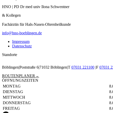
HNO | PD Dr med univ Ilona Schwentner
& Kollegen
Fachärztin für Hals-Nasen-Ohren­heil­kunde
info@hno-boeblingen.de
Impressum
Datenschutz
Standorte
Böblingen
Poststraße 6
71032 Böblingen
T
07031 221100
F
07031 2
ROUTENPLANER
ÖFFNUNGSZEITEN
TAG
ÖFFNUNGSZEITEN
MONTAG
8.
DIENSTAG
8.
MITTWOCH
8
DONNERSTAG
8.
FREITAG
8